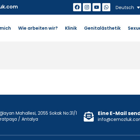
uk.com
Deutsch
 mich
Wie arbeiten wir?
Klinik
Genitalästhetik
Sexu
Eine E-Mail sen
ğlayan Mahallesi, 2055 Sokak No:31/1
ratpaşa / Antalya
info@cemozluk.c