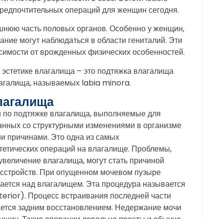
предпочтительных операций для женщин сегодня.
нюю часть половых органов. Особенно у женщин,
ание могут наблюдаться в области гениталий. Эти
исимости от врожденных физических особенностей.
эстетике влагалища – это подтяжка влагалища
агалища, называемых labia minora.
лагалища
и по подтяжке влагалища, выполняемые для
анных со структурными изменениями в организме
 причинами. Это одна из самых
тетических операций на влагалище. Проблемы,
увеличение влагалища, могут стать причиной
асстройств. При опущенном мочевом пузыре
ается над влагалищем. Эта процедура называется
erior). Процесс встраивания последней части
ается задним восстановлением. Недержание мочи