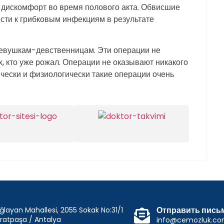
 дискомфорт во время полового акта. Обвисшие
сти к грибковым инфекциям в результате
евушкам-девственницам. Эти операции не
, кто уже рожал. Операции не оказывают никакого
чески и физиологически такие операции очень
Отправить пись
ğlayan Mahallesi, 2055 Sokak No:31/1
ratpaşa / Antalya
info@cemozluk.c