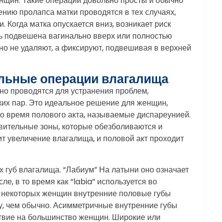
щин. Такие операции довольно просты и обычно
нию пролапса матки проводятся в тех случаях,
. Когда матка опускается вниз, возникает риск
ть подвешена вагинально вверх или полностью
но не удаляют, а фиксируют, подвешивая в верхней
льные операции влагалища
о проводятся для устранения проблем,
их пар. Это идеальное решение для женщин,
о время полового акта, называемые диспареунией.
вительные зоны, которые обезболиваются и
ит увеличение влагалища, и половой акт проходит
х губ влагалища. “Лабиум” На латыни оно означает
ле, в то время как “labia” используется во
 У некоторых женщин внутренние половые губы
у, чем обычно. Асимметричные внутренние губы
ствие на большинство женщин. Широкие или