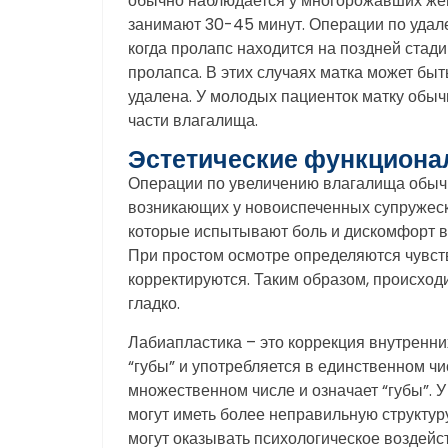
обычно наблюдается у многорожавших жен
занимают 30-45 минут. Операции по удале
когда пролапс находится на поздней стадии
пролапса. В этих случаях матка может бы
удалена. У молодых пациенток матку обыч
части влагалища.
Эстетические функциона
Операции по увеличению влагалища обычн
возникающих у новоиспеченных супружеск
которые испытывают боль и дискомфорт в
При простом осмотре определяются чувст
корректируются. Таким образом, происход
гладко.
Лабиапластика – это коррекция внутренни
“губы” и употребляется в единственном чис
множественном числе и означает “губы”.
могут иметь более неправильную структур
могут оказывать психологическое воздей