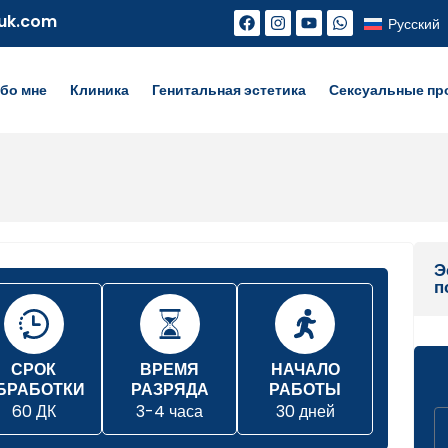
uk.com
Русский
бо мне
Клиника
Генитальная эстетика
Сексуальные п
Э
п
СРОК
ВРЕМЯ
НАЧАЛО
БРАБОТКИ
РАЗРЯДА
РАБОТЫ
60 ДК
3-4 часа
30 дней