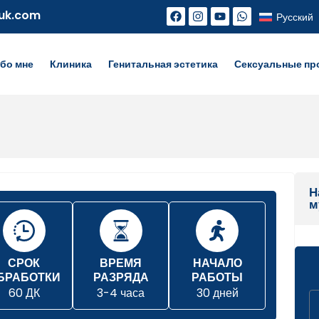
uk.com
Русский
бо мне
Клиника
Генитальная эстетика
Сексуальные п
Н
м
СРОК
ВРЕМЯ
НАЧАЛО
БРАБОТКИ
РАЗРЯДА
РАБОТЫ
60 ДК
3-4 часа
30 дней