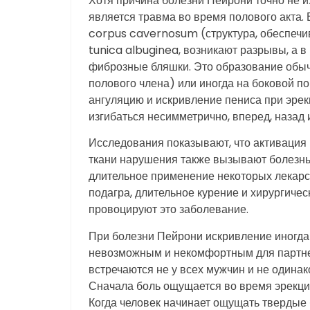
Хотя причина болезни Пейрони точно не 
является травма во время полового акта. 
corpus cavernosum (структура, обеспечи
tunica albuginea, возникают разрывы, а 
фиброзные бляшки. Это образование обыч
полового члена) или иногда на боковой п
ангуляцию и искривление пениса при эрек
изгибаться несимметрично, вперед, назад 
Исследования показывают, что активация
ткани нарушения также вызывают болезнь 
длительное применение некоторых лекарств
подагра, длительное курение и хирургич
провоцируют это заболевание.
При болезни Пейрони искривление иногда
невозможным и некомфортным для партне
встречаются не у всех мужчин и не один
Сначала боль ощущается во время эрекции
Когда человек начинает ощущать твердые 