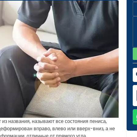
 из названия, называют все состояния пениса,
деформирован вправо, влево или вверх-вниз, а не
еформации, отличные от прямого угла,