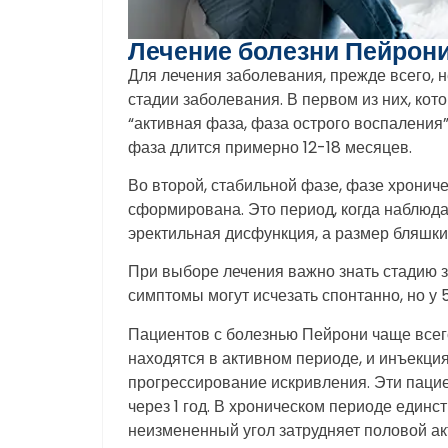
Лечение болезни Пейрон
Для лечения заболевания, прежде всего, 
стадии заболевания. В первом из них, кот
“активная фаза, фаза острого воспаления
фаза длится примерно 12-18 месяцев.
Во второй, стабильной фазе, фазе хронич
сформирована. Это период, когда наблюда
эректильная дисфункция, а размер бляшки
При выборе лечения важно знать стадию з
симптомы могут исчезать спонтанно, но у 
Пациентов с болезнью Пейрони чаще всег
находятся в активном периоде, и инъекци
прогрессирование искривления. Эти паци
через 1 год. В хроническом периоде единс
неизмененный угол затрудняет половой а