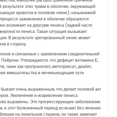
известна, наиболее распространенной причиной
В результате этих травм в оболочке, окружающей
вающая кровоток в половом члене), называемой
в процессе заживления в оболочке образуются
но возникает на дорсуме пениса (задней части
оверхности пениса. Такая ситуация вызывает
ции. В результате эрегированный пенис может
или в сторону.
 генов и связанные с заживлением соединительной
Пейрони. Утверждается, что дефицит витамина Е,
, таких как пропранолол, метотрексат, диабет,
еские вмешательства в мочевыводящие пути
 бывает очень выраженным, что делает половой акт
ров. Увеличение и искривление пениса
аково выражены. Это прогрессирующее заболевание.
, и этот болезненный период исчезает без лечения.
бляшки на пенильном стержне, он также замечает