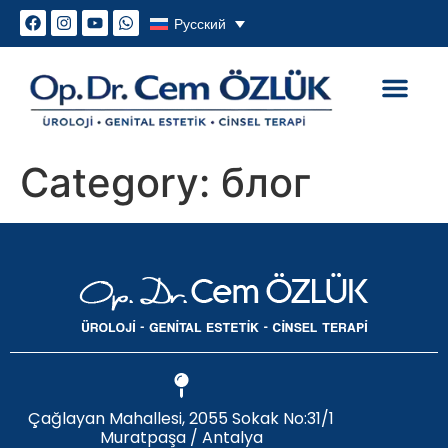
Русский
Генитальная эстетика
Сексуальные проблем
Category:
блог
Çağlayan Mahallesi, 2055 Sokak No:31/1
Muratpaşa / Antalya