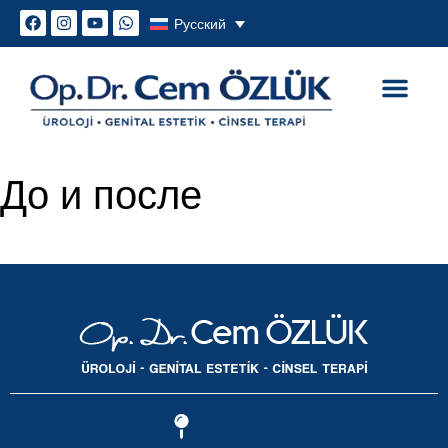
Русский
Генитальная эстетика
Сексуальные проблем
До и после