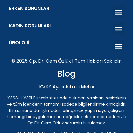
ERKEK SORUNLARI
Erken Boşal
Sertleşme Sorunu
Venöz Ligasy
Prostat Tedavi
Kısırlık Tedavi
KADIN SORUNLARI
O Shot Orgazm Aşısı
Vajinal Akıntı ve Koku
Islanma Prob
Kegel Egzers
ÜROLOJI
Penis Protezi
Genital Siğil (HPV) Tedavisi Antalya | Üroloji Uzman
İnmemiş Testis
ESWT Şok Dalga Tedav
© 2025 Op. Dr. Cem Özlük | Tüm Hakları Saklıdır.
Blog
KVKK Aydınlatma Metni
YASAL UYARI Bu web sitesinde bulunan yazıların, resimlerin
ve tüm içeriklerin tamamı sadece bilgilendirme amaçlıdır.
Bir uzmana danışılmadan bilinçsizce yapılmaya çalışılan
herhangi bir uygulamadan doğabilecek zararlar nedeniyle
Op.Dr. Cem Özlük sorumlu tutulamaz.