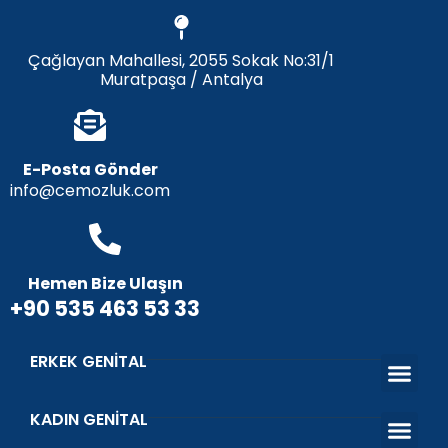
Çağlayan Mahallesi, 2055 Sokak No:31/1
Muratpaşa / Antalya
E-Posta Gönder
info@cemozluk.com
Hemen Bize Ulaşın
+90 535 463 53 33
ERKEK GENITAL
Penis Büyü
Penis Eğriliği
Penis Dolgu
Penis Ucu Dolgu
Penis Uzatm
Penis Protezi
Peygamber Sünnet
KADIN GENITAL
Estetik Ve Fonksiyo
Vajina Dara
Vajinal Gen
Genital Bey
İdrar Kaçırma Tedav