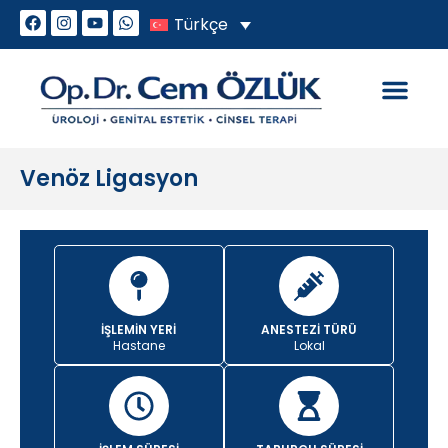
Türkçe
Genital Estetik
Cinsel Sorunlar
Venöz Ligasyon
İŞLEMIN YERI
ANESTEZI TÜRÜ
Hastane
Lokal