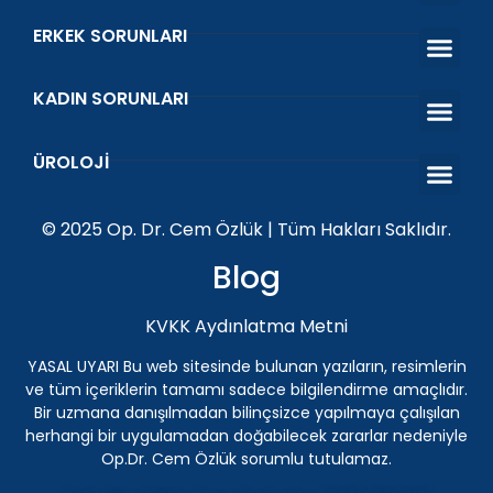
ERKEK SORUNLARI
Erken Boşal
Sertleşme Sorunu
Venöz Ligasy
Prostat Tedavi
Kısırlık Tedavi
KADIN SORUNLARI
O Shot Orgazm Aşısı
Vajinal Akıntı ve Koku
Islanma Prob
Kegel Egzers
ÜROLOJI
Penis Protezi
Genital Siğil (HPV) Tedavisi Antalya | Üroloji Uzman
İnmemiş Testis
ESWT Şok Dalga Tedav
© 2025 Op. Dr. Cem Özlük | Tüm Hakları Saklıdır.
Blog
KVKK Aydınlatma Metni
YASAL UYARI Bu web sitesinde bulunan yazıların, resimlerin
ve tüm içeriklerin tamamı sadece bilgilendirme amaçlıdır.
Bir uzmana danışılmadan bilinçsizce yapılmaya çalışılan
herhangi bir uygulamadan doğabilecek zararlar nedeniyle
Op.Dr. Cem Özlük sorumlu tutulamaz.