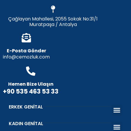
Çağlayan Mahallesi, 2055 Sokak No:31/1
Muratpaşa / Antalya
E-Posta Gönder
info@cemozluk.com
Hemen Bize Ulaşın
+90 535 463 53 33
ERKEK GENITAL
Penis Büyü
Penis Eğriliği
Penis Dolgu
Penis Ucu Dolgu
Penis Uzatm
Penis Protezi
Peygamber Sünnet
KADIN GENITAL
Estetik Ve Fonksiyo
Vajina Dara
Vajinal Gen
Genital Bey
İdrar Kaçırma Tedav