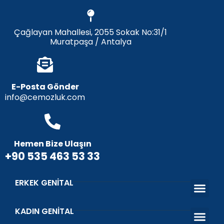
Çağlayan Mahallesi, 2055 Sokak No:31/1
Muratpaşa / Antalya
E-Posta Gönder
info@cemozluk.com
Hemen Bize Ulaşın
+90 535 463 53 33
ERKEK GENITAL
Penis Büyü
Penis Eğriliği
Penis Dolgu
Penis Ucu Dolgu
Penis Uzatm
Penis Protezi
Peygamber Sünnet
KADIN GENITAL
Estetik Ve Fonksiyo
Vajina Dara
Vajinal Gen
Genital Bey
İdrar Kaçırma Tedav