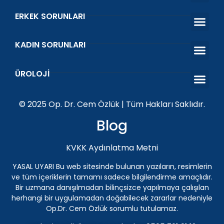
ERKEK SORUNLARI
Erken Boşal
Sertleşme Sorunu
Venöz Ligasy
Prostat Tedavi
Kısırlık Tedavi
KADIN SORUNLARI
O Shot Orgazm Aşısı
Vajinal Akıntı ve Koku
Islanma Prob
Kegel Egzers
ÜROLOJI
Penis Protezi
Genital Siğil (HPV) Tedavisi Antalya | Üroloji Uzman
İnmemiş Testis
ESWT Şok Dalga Tedav
© 2025 Op. Dr. Cem Özlük | Tüm Hakları Saklıdır.
Blog
KVKK Aydınlatma Metni
YASAL UYARI Bu web sitesinde bulunan yazıların, resimlerin
ve tüm içeriklerin tamamı sadece bilgilendirme amaçlıdır.
Bir uzmana danışılmadan bilinçsizce yapılmaya çalışılan
herhangi bir uygulamadan doğabilecek zararlar nedeniyle
Op.Dr. Cem Özlük sorumlu tutulamaz.