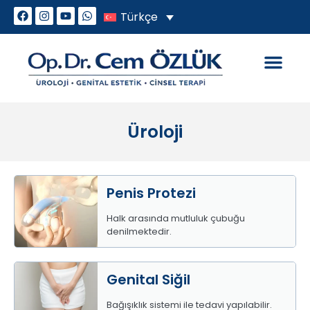
Türkçe
Genital Estetik
Cinsel Sorunlar
Üroloji
Penis Protezi
Halk arasında mutluluk çubuğu
denilmektedir.
Genital Siğil
Bağışıklık sistemi ile tedavi yapılabilir.