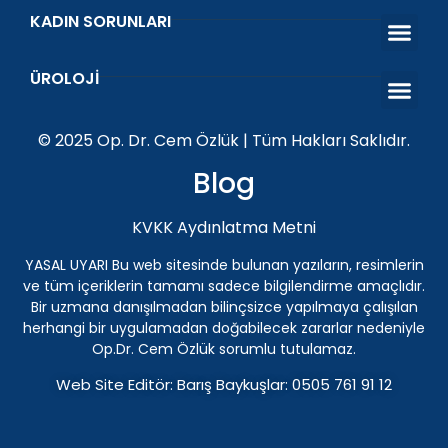
KADIN SORUNLARI
O Shot Orgazm Aşısı
Vajinal Akıntı ve Koku
Islanma Prob
Kegel Egzers
ÜROLOJI
Penis Protezi
Genital Siğil (HPV) Tedavisi Antalya | Üroloji Uzman
İnmemiş Testis
ESWT Şok Dalga Tedav
© 2025 Op. Dr. Cem Özlük | Tüm Hakları Saklıdır.
Blog
KVKK Aydınlatma Metni
YASAL UYARI Bu web sitesinde bulunan yazıların, resimlerin
ve tüm içeriklerin tamamı sadece bilgilendirme amaçlıdır.
Bir uzmana danışılmadan bilinçsizce yapılmaya çalışılan
herhangi bir uygulamadan doğabilecek zararlar nedeniyle
Op.Dr. Cem Özlük sorumlu tutulamaz.
Web Site Editör: Barış Baykuşlar: 0505 761 91 12