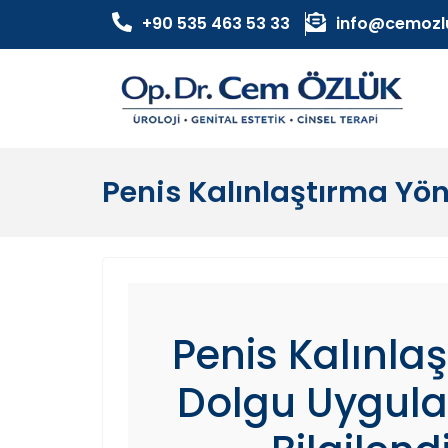
+90 535 463 53 33
info@cemozl
Penis Kalınlaştırma Yön
Penis Kalınla
Dolgu Uygula