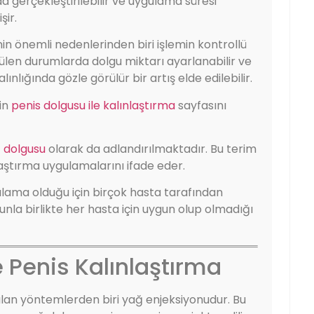
a gerçekleştirilebilir ve uygulama süresi
şir.
in önemli nedenlerinden biri işlemin kontrollü
rülen durumlarda dolgu miktarı ayarlanabilir ve
lığında gözle görülür bir artış elde edilebilir.
çin
penis dolgusu ile kalınlaştırma
sayfasını
 dolgusu
olarak da adlandırılmaktadır. Bu terim
nlaştırma uygulamalarını ifade eder.
ulama olduğu için birçok hasta tarafından
unla birlikte her hasta için uygun olup olmadığı
e Penis Kalınlaştırma
nılan yöntemlerden biri yağ enjeksiyonudur. Bu