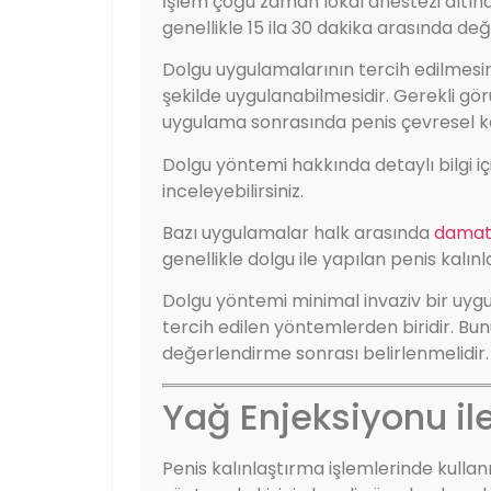
İşlem çoğu zaman lokal anestezi altınd
genellikle 15 ila 30 dakika arasında deği
Dolgu uygulamalarının tercih edilmesin
şekilde uygulanabilmesidir. Gerekli gö
uygulama sonrasında penis çevresel kalın
Dolgu yöntemi hakkında detaylı bilgi i
inceleyebilirsiniz.
Bazı uygulamalar halk arasında
damat
genellikle dolgu ile yapılan penis kalı
Dolgu yöntemi minimal invaziv bir uyg
tercih edilen yöntemlerden biridir. Bun
değerlendirme sonrası belirlenmelidir.
Yağ Enjeksiyonu il
Penis kalınlaştırma işlemlerinde kulla