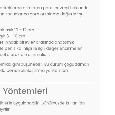
in erkeklerde ortalama penis çevresi hakkında
arın sonuçlarına göre ortalama değerler şu
aklaşık 10 – 12 cm
aşık 8 – 10 cm
der. Ancak bireyler arasında anatomik
e penis kalınlığı ile ilgili değerlendirmeler
sel olarak ele alınmalıdır.
li olmadığını düşünebilir. Bu durum çoğu zaman
mlarda penis kalınlaştırma yöntemleri
a Yöntemleri
niklerle uygulanabilir. Günümüzde kullanılan
rılır: