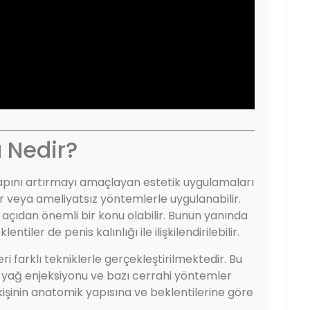
a Nedir?
çapını artırmayı amaçlayan estetik uygulamaları
er veya ameliyatsız yöntemlerle uygulanabilir.
ik açıdan önemli bir konu olabilir. Bunun yanında
entiler de penis kalınlığı ile ilişkilendirilebilir.
 farklı tekniklerle gerçekleştirilmektedir. Bu
, yağ enjeksiyonu ve bazı cerrahi yöntemler
şinin anatomik yapısına ve beklentilerine göre