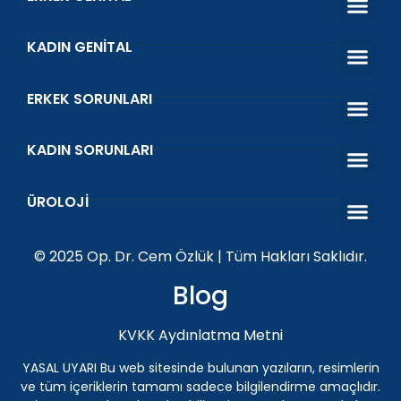
KADIN GENITAL
Estetik Ve Fonksiyo
Vajina Dara
Vajinal Gen
Genital Bey
İdrar Kaçırma Tedav
ERKEK SORUNLARI
Erken Boşal
Sertleşme Sorunu
Venöz Ligasy
Prostat Tedavi
Kısırlık Tedavi
KADIN SORUNLARI
O Shot Orgazm Aşısı
Vajinal Akıntı ve Koku
Islanma Prob
Kegel Egzers
ÜROLOJI
Penis Protezi
Genital Siğil (HPV) Tedavisi Antalya | Üroloji Uzman
İnmemiş Testis
ESWT Şok Dalga Tedav
© 2025 Op. Dr. Cem Özlük | Tüm Hakları Saklıdır.
Blog
KVKK Aydınlatma Metni
YASAL UYARI Bu web sitesinde bulunan yazıların, resimlerin
ve tüm içeriklerin tamamı sadece bilgilendirme amaçlıdır.