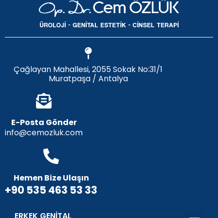
Çağlayan Mahallesi, 2055 Sokak No:31/1
Muratpaşa / Antalya
E-Posta Gönder
info@cemozluk.com
Hemen Bize Ulaşın
+90 535 463 53 33
ERKEK GENITAL
Penis Büyü
Penis Eğriliği
Penis Dolgu
Penis Ucu Dolgu
Penis Uzatm
Penis Protezi
Peygamber Sünnet