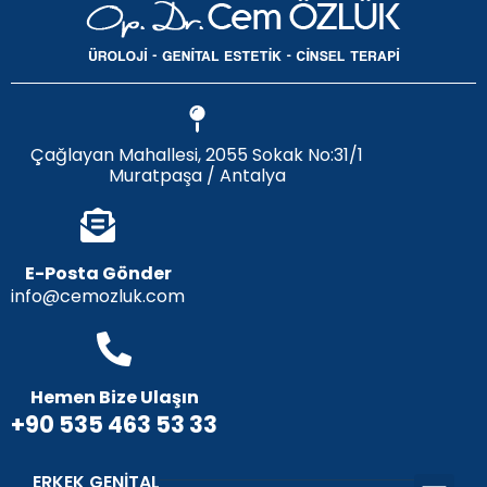
Çağlayan Mahallesi, 2055 Sokak No:31/1
Muratpaşa / Antalya
E-Posta Gönder
info@cemozluk.com
Hemen Bize Ulaşın
+90 535 463 53 33
ERKEK GENITAL
Penis Büyü
Penis Eğriliği
Penis Dolgu
Penis Ucu Dolgu
Penis Uzatm
Penis Protezi
Peygamber Sünnet