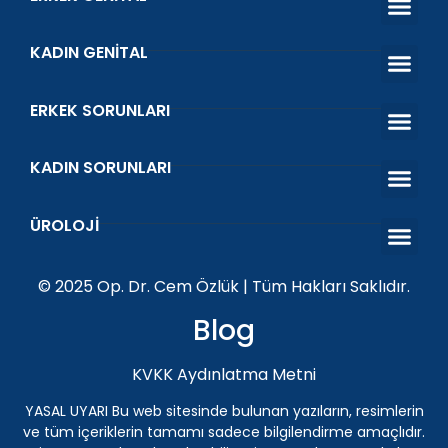
KADIN GENITAL
Estetik Ve Fonksiyo
Vajina Dara
Vajinal Gen
Genital Bey
İdrar Kaçırma Tedav
ERKEK SORUNLARI
Erken Boşal
Sertleşme Sorunu
Venöz Ligasy
Prostat Tedavi
Kısırlık Tedavi
KADIN SORUNLARI
O Shot Orgazm Aşısı
Vajinal Akıntı ve Koku
Islanma Prob
Kegel Egzers
ÜROLOJI
Penis Protezi
Genital Siğil (HPV) Tedavisi Antalya | Üroloji Uzman
İnmemiş Testis
ESWT Şok Dalga Tedav
© 2025 Op. Dr. Cem Özlük | Tüm Hakları Saklıdır.
Blog
KVKK Aydınlatma Metni
YASAL UYARI Bu web sitesinde bulunan yazıların, resimlerin
ve tüm içeriklerin tamamı sadece bilgilendirme amaçlıdır.