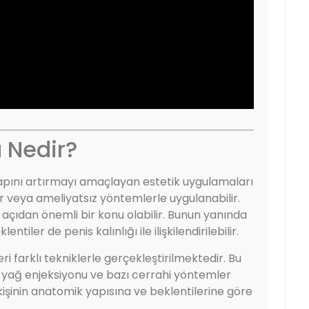
a Nedir?
çapını artırmayı amaçlayan estetik uygulamaları
er veya ameliyatsız yöntemlerle uygulanabilir.
ik açıdan önemli bir konu olabilir. Bunun yanında
entiler de penis kalınlığı ile ilişkilendirilebilir.
 farklı tekniklerle gerçekleştirilmektedir. Bu
, yağ enjeksiyonu ve bazı cerrahi yöntemler
şinin anatomik yapısına ve beklentilerine göre