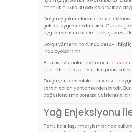
İşlem çoğu zaman lokal anestezi altınd
genellikle 15 ila 30 dakika arasında deği
Dolgu uygulamalarının tercih edilmesin
şekilde uygulanabilmesidir. Gerekli gö
uygulama sonrasında penis çevresel kalın
Dolgu yöntemi hakkında detaylı bilgi i
inceleyebilirsiniz.
Bazı uygulamalar halk arasında
damat
genellikle dolgu ile yapılan penis kalı
Dolgu yöntemi minimal invaziv bir uyg
tercih edilen yöntemlerden biridir. Bun
değerlendirme sonrası belirlenmelidir.
Yağ Enjeksiyonu il
Penis kalınlaştırma işlemlerinde kulla