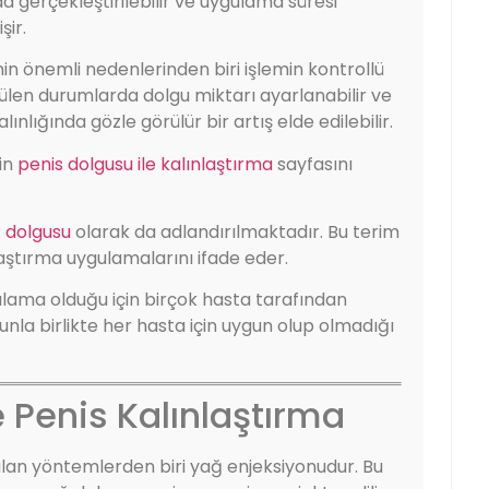
a gerçekleştirilebilir ve uygulama süresi
şir.
in önemli nedenlerinden biri işlemin kontrollü
rülen durumlarda dolgu miktarı ayarlanabilir ve
lığında gözle görülür bir artış elde edilebilir.
çin
penis dolgusu ile kalınlaştırma
sayfasını
 dolgusu
olarak da adlandırılmaktadır. Bu terim
nlaştırma uygulamalarını ifade eder.
ulama olduğu için birçok hasta tarafından
unla birlikte her hasta için uygun olup olmadığı
e Penis Kalınlaştırma
nılan yöntemlerden biri yağ enjeksiyonudur. Bu