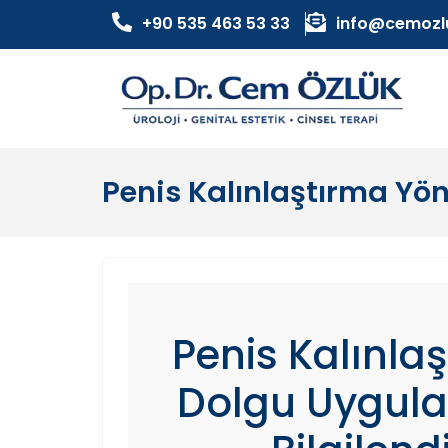
+90 535 463 53 33
info@cemozl
Penis Kalınlaştırma Yön
Penis Kalınla
Dolgu Uygula