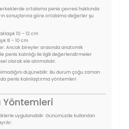
in erkeklerde ortalama penis çevresi hakkında
arın sonuçlarına göre ortalama değerler şu
aklaşık 10 – 12 cm
aşık 8 – 10 cm
der. Ancak bireyler arasında anatomik
e penis kalınlığı ile ilgili değerlendirmeler
sel olarak ele alınmalıdır.
li olmadığını düşünebilir. Bu durum çoğu zaman
mlarda penis kalınlaştırma yöntemleri
a Yöntemleri
niklerle uygulanabilir. Günümüzde kullanılan
rılır: