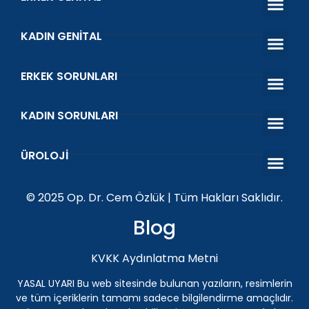
KADIN GENITAL
Estetik Ve Fonksiyo
Vajina Dara
Vajinal Gen
Genital Bey
İdrar Kaçırma Tedav
ERKEK SORUNLARI
Erken Boşal
Sertleşme Sorunu
Venöz Ligasy
Prostat Tedavi
Kısırlık Tedavi
KADIN SORUNLARI
O Shot Orgazm Aşısı
Vajinal Akıntı ve Koku
Islanma Prob
Kegel Egzers
ÜROLOJI
Penis Protezi
Genital Siğil (HPV) Tedavisi Antalya | Üroloji Uzman
İnmemiş Testis
ESWT Şok Dalga Tedav
© 2025 Op. Dr. Cem Özlük | Tüm Hakları Saklıdır.
Blog
KVKK Aydınlatma Metni
YASAL UYARI Bu web sitesinde bulunan yazıların, resimlerin
ve tüm içeriklerin tamamı sadece bilgilendirme amaçlıdır.