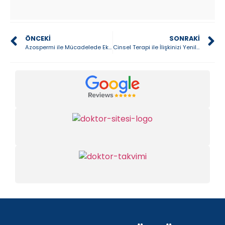
ÖNCEKI
SONRAKI
Azospermi ile Mücadelede Eksozom Tedavisi: Kısırlık Sorununu Aşmanın Yenilikçi Yolu
Cinsel Terapi ile İlişkinizi Yenileyin: Yeni Başlangıçların Kapısını Aralayın