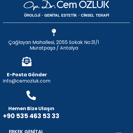
Çağlayan Mahallesi, 2055 Sokak No:31/1
Muratpaşa / Antalya
E-Posta Gönder
info@cemozluk.com
Hemen Bize Ulaşın
+90 535 463 53 33
ERKEK GENITAL
Penis Büyü
Penis Eğriliği
Penis Dolgu
Penis Ucu Dolgu
Penis Uzatm
Penis Protezi
Peygamber Sünnet