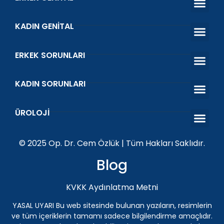
KADIN GENITAL
Estetik Ve Fonksiyo
Vajina Dara
Vajinal Gen
Genital Bey
İdrar Kaçırma Tedav
ERKEK SORUNLARI
Erken Boşal
Sertleşme Sorunu
Venöz Ligasy
Prostat Tedavi
Kısırlık Tedavi
KADIN SORUNLARI
O Shot Orgazm Aşısı
Vajinal Akıntı ve Koku
Islanma Prob
Kegel Egzers
ÜROLOJI
Penis Protezi
Genital Siğil (HPV) Tedavisi Antalya | Üroloji Uzman
İnmemiş Testis
ESWT Şok Dalga Tedav
© 2025 Op. Dr. Cem Özlük | Tüm Hakları Saklıdır.
Blog
KVKK Aydınlatma Metni
YASAL UYARI Bu web sitesinde bulunan yazıların, resimlerin
ve tüm içeriklerin tamamı sadece bilgilendirme amaçlıdır.