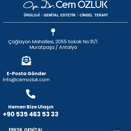
Çağlayan Mahallesi, 2055 Sokak No:31/1
Muratpaşa / Antalya
E-Posta Gönder
info@cemozluk.com
Hemen Bize Ulaşın
+90 535 463 53 33
ERKEK GENITAL
Penis Büyü
Penis Eğriliği
Penis Dolgu
Penis Ucu Dolgu
Penis Uzatm
Penis Protezi
Peygamber Sünnet