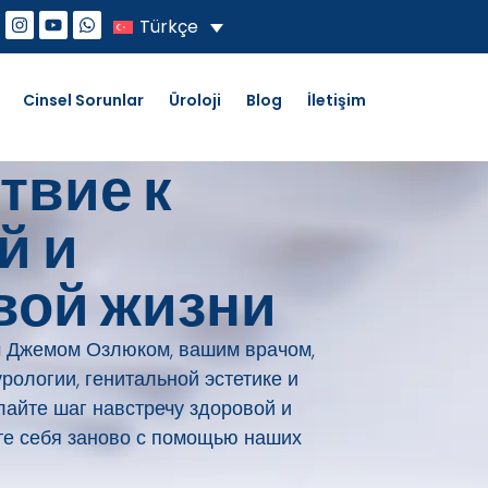
Türkçe
Cinsel Sorunlar
Üroloji
Blog
İletişim
твие к
й и
вой жизни
м Джемом Озлюком, вашим врачом,
ологии, генитальной эстетике и
лайте шаг навстречу здоровой и
те себя заново с помощью наших