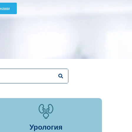
 нами
Урология