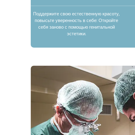
Поддержите свою естественную красоту,
повысьте уверенность в себе: Откройте
себя заново с помощью генитальной
эстетики.