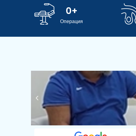
0
+
Операция