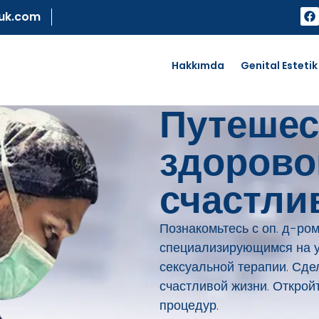
uk.com
Hakkımda
Genital Estetik
Путешес
здорово
счастли
Познакомьтесь с оп. д-ро
специализирующимся на ур
сексуальной терапии. Сде
счастливой жизни. Открой
процедур.