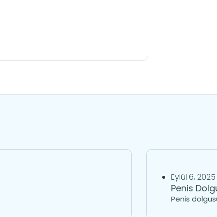
Eylül 6, 2025
Penis Dolg
Penis dolgusu