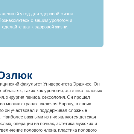
адежный уход для здоровой жизни:
Познакомьтесь с вашим урологом и
сделайте шаг к здоровой жизни.
 Озлюк
дицинский факультет Университета Эрджиес. Он
 областях, таких как урология, эстетика половых
ия, хирургия пениса, сексология. Он прошел
о многих странах, включая Европу, в своих
ого он участвовал и поддерживал сложные
х. Наиболее важными из них являются детская
ослых, операции на почках, эстетика мужских и
увеличение полового члена, пластика полового