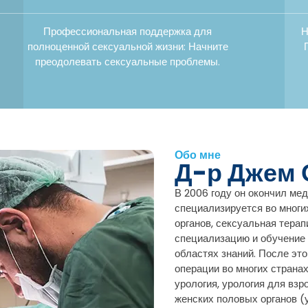
Профессиональная поддержка для
Н
полноценной сексуальной жизни: Начните
преодолевать сексуальные проблемы.
Обо мне
Д-р Джем
В 2006 году он окончил ме
специализируется во многих
органов, сексуальная терап
специализацию и обучение в
областях знаний. После эт
операции во многих страна
урология, урология для взр
женских половых органов (