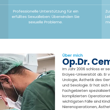
Professionelle Unterstützung für ein
Zu
erfülltes Sexualleben: Überwinden Sie
Le
sexuelle Probleme.
ma
Über mich
Op.Dr. Ce
Im Jahr 2006 schloss er s
Erciyes-Universität ab. Er
Urologie, Ästhetik des Gen
und Sexologie. Er hat sich 
Fachgebieten spezialisier
komplizierten Operationen 
wichtigsten Fälle sind Kin
Nierenoperationen, Ästhe