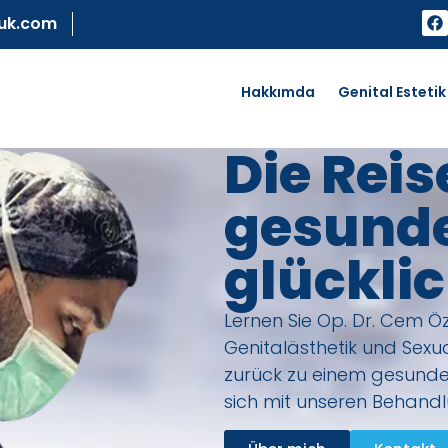
uk.com
Hakkımda
Genital Estetik
Die Reis
gesund
glückli
Lernen Sie Op. Dr. Cem Öz
Genitalästhetik und Sexua
zurück zu einem gesunde
sich mit unseren Behand