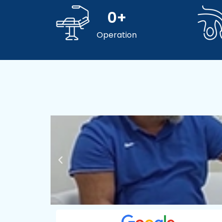
0
+
Operation