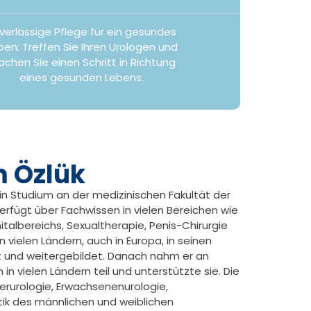
verlässige Pflege für ein gesundes
ben: Treffen Sie Ihren Urologen und
chen Sie einen Schritt in Richtung
eines gesunden Lebens.
m Özlük
ein Studium an der medizinischen Fakultät der
 verfügt über Fachwissen in vielen Bereichen wie
italbereichs, Sexualtherapie, Penis-Chirurgie
in vielen Ländern, auch in Europa, in seinen
t und weitergebildet. Danach nahm er an
in vielen Ländern teil und unterstützte sie. Die
derurologie, Erwachsenenurologie,
tik des männlichen und weiblichen